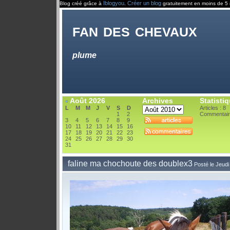
Iblogyou
Créer un blog
Blog créé grâce à
.
gratuitement en moins de 5 
fan des chevaux
plume
Août 2026
Archives
Statisti
«
L
M
M
J
V
S
D
Articles : 8
1
2
Commentair
3
4
5
6
7
8
9
10
11
12
13
14
15
16
17
18
19
20
21
22
23
24
25
26
27
28
29
30
31
faline ma chochoute des doublex3
Posté le Jeud