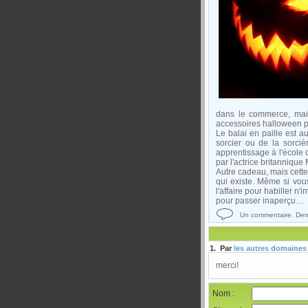
dans le commerce, mais 
accessoires halloween po
Le balai en paille est a
sorcier ou de la sorciè
apprentissage à l'école
par l'actrice britannique
Autre cadeau, mais cette 
qui existe. Même si vou
l'affaire pour habiller n
pour passer inaperçu…
Un commentaire. Dern
1. Par
les autres domaines
merci!
Nom :