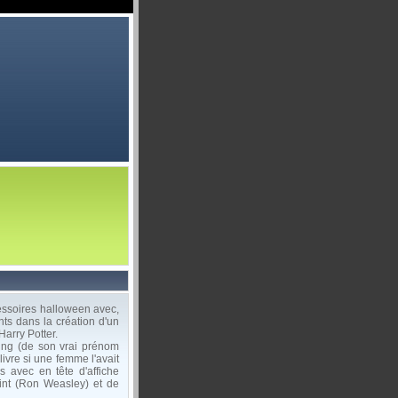
essoires halloween avec,
nts dans la création d'un
Harry Potter.
wling (de son vrai prénom
livre si une femme l'avait
s avec en tête d'affiche
int (Ron Weasley) et de