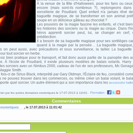
À la venue de la fête d'Halloween, pour les fans ou ceu
encore (mais sont-ils nombreux ?), replongeons dans l
sorcellerie de Poudlard. Quel enfant n'a jamais rêvé de
baguette magique, de se transformer en son animal pré
soupe en un délicieux gâteau au chocolat ?
Les pouvoirs de la magie fascine les enfants, et c'est bien
les histoires des sorciers ou la magie au cirque. Dans l'his
héros apprenti sorcier peut, lui, se changer en cerf,
prédilection.
Il a besoin de sa baguette magique pour ses sortilèges car
quand à la magie par la pensée… La baguette magique, 
on peut aussi, avec précautions et sous surveillance, la tailler. La baguette
ur tout sorcier en herbe.
ussi bien pratique pour le transport, et fait donc aussi partie de la panoplie des
re. À l'école de Poudlard, il existe plusieurs modèles de balais volants. Har
 des sorciers avec un Nimbus 2000, cadeau de l'un de ses professeurs, Mc Gonagal
 Maggie Smith.
fois-ci de Sirius Black, interprété par Gary Oldman, l'Éclaire de feu, considéré com
s ne pouvez trouver dans les commerces, ou même créer un balai volant, le balai 
'importe quel sorcier. Un autre élément qui a son importance dans les
accessoire hall
Permalien
ier par les autres domaines esoteriques le 17-07-2013 à 11h01 -
-
Commentaires
 esoteriques
, le 17.07.2013 à 11:01:42