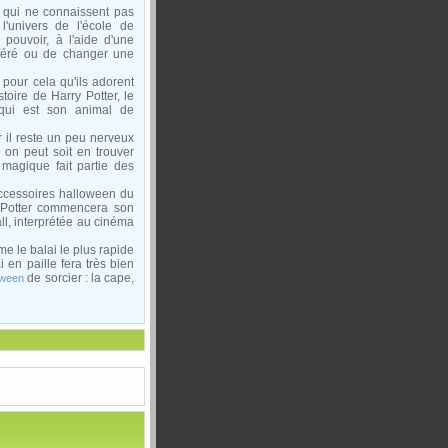
x qui ne connaissent pas
'univers de l'école de
 pouvoir, à l'aide d'une
féré ou de changer une
 pour cela qu'ils adorent
toire de Harry Potter, le
 qui est son animal de
 il reste un peu nerveux
on peut soit en trouver
 magique fait partie des
 accessoires halloween du
ry Potter commencera son
l, interprétée au cinéma
me le balai le plus rapide
en paille fera très bien
de sorcier : la cape,
oween