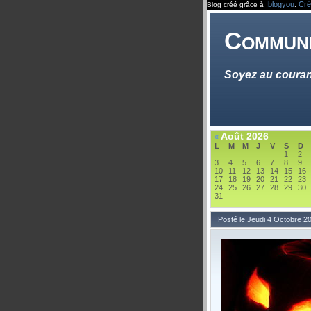
Iblogyou
Cré
Blog créé grâce à
.
Communi
Soyez au couran
Août 2026
«
L
M
M
J
V
S
D
1
2
3
4
5
6
7
8
9
10
11
12
13
14
15
16
17
18
19
20
21
22
23
24
25
26
27
28
29
30
31
Posté le Jeudi 4 Octobre 2