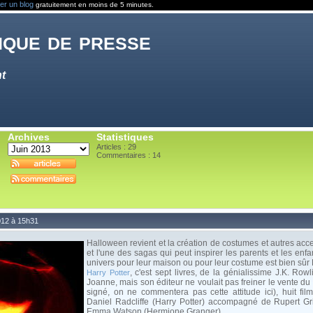
er un blog
gratuitement en moins de 5 minutes.
que de presse
t
Archives
Statistiques
Articles : 29
Commentaires :
14
012 à 15h31
Halloween revient et la création de costumes et autres acc
et l'une des sagas qui peut inspirer les parents et les enfa
univers pour leur maison ou pour leur costume est bien sûr 
, c'est sept livres, de la génialissime J.K. Ro
Harry Potter
Joanne, mais son éditeur ne voulait pas freiner le vente du 
signé, on ne commentera pas cette attitude ici), huit film
Daniel Radcliffe (Harry Potter) accompagné de Rupert Gr
Emma Watson (Hermione Granger).