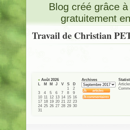
Blog créé grâce 
gratuitement e
Travail de Christian P
«
Août 2026
Archives
Statis
L
M
M
J
V
S
D
Article
1
2
Comme
3
4
5
6
7
8
9
10
11
12
13
14
15
16
17
18
19
20
21
22
23
24
25
26
27
28
29
30
31