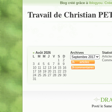
Blog créé grâce à
Iblogyou
.
Crée
Travail de Christian P
«
Août 2026
Archives
Statis
L
M
M
J
V
S
D
Article
1
2
Comme
3
4
5
6
7
8
9
10
11
12
13
14
15
16
17
18
19
20
21
22
23
24
25
26
27
28
29
30
31
DRA
Posté le Same