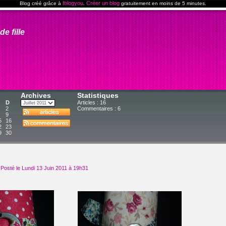
Iblogyou
Créer un blog
Blog créé grâce à
.
gratuitement en moins de 5 minutes.
de fille
Archives
Statistiques
D
Articles : 16
2
Commentaires :
6
9
5
16
2
23
9
30
Posté le Lundi 13 Juin 2011 à 19h31