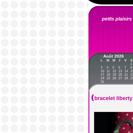
petits plaisirs 
Août 2026
«
L
M
M
J
V
S
1
3
4
5
6
7
8
10
11
12
13
14
1
17
18
19
20
21
2
24
25
26
27
28
2
31
bracelet liberty