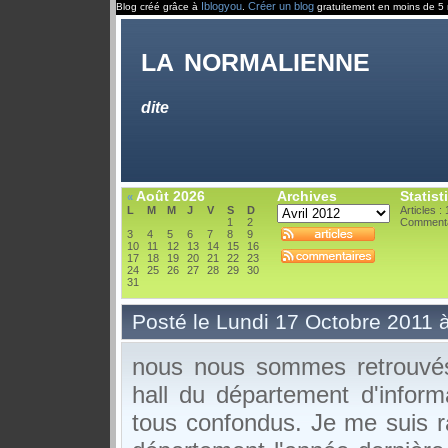
Iblogyou
Créer un blog
Blog créé grâce à
.
gratuitement en moins de 5 
la normalienne
dite
Août 2026
Archives
Statist
«
L
M
M
J
V
S
D
Articles :
1
2
Commenta
3
4
5
6
7
8
9
10
11
12
13
14
15
16
17
18
19
20
21
22
23
24
25
26
27
28
29
30
31
Posté le Lundi 17 Octobre 2011 
nous nous sommes retrouvés
hall du département d'inform
tous confondus. Je me suis 