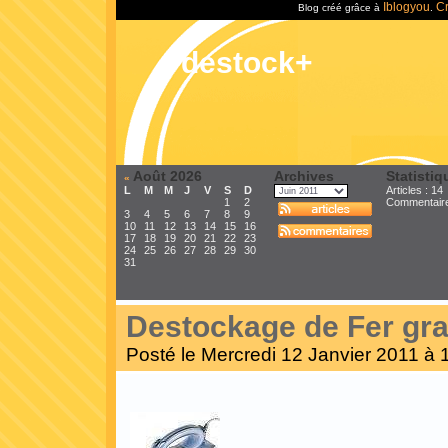
Iblogyou
Cr
Blog créé grâce à
.
destock+
Août 2026
Archives
Statistiq
«
L
M
M
J
V
S
D
Articles : 14
1
2
Commentair
3
4
5
6
7
8
9
10
11
12
13
14
15
16
17
18
19
20
21
22
23
24
25
26
27
28
29
30
31
Destockage de Fer gr
Posté le Mercredi 12 Janvier 2011 à