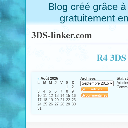
Blog créé grâce 
gratuitement e
3DS-linker.com
R4 3DS 
«
Août 2026
Archives
Statis
L
M
M
J
V
S
D
Article
1
2
Comme
3
4
5
6
7
8
9
10
11
12
13
14
15
16
17
18
19
20
21
22
23
24
25
26
27
28
29
30
31