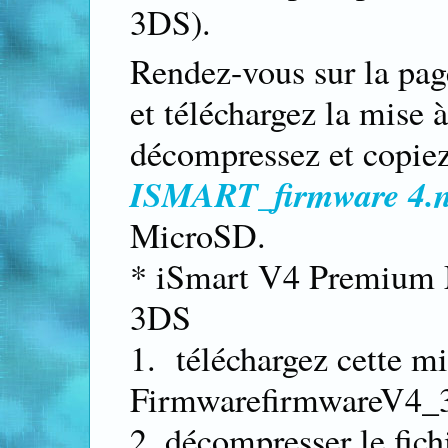
3DS).
Rendez-vous sur la pag
et téléchargez la mise 
décompressez et copiez 
ISMART_firmware 4.
MicroSD.
* iSmart V4 Premium M
3DS
1. téléchargez cette mi
FirmwarefirmwareV4_3
2. décompresser le fich