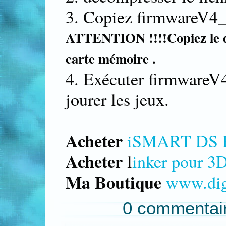
3. Copiez firmwareV4_
ATTENTION !!!!Copiez le dos
carte mémoire .
4. Exécuter firmwareV
jourer les jeux.
Acheter
iSMART DS
Acheter
l
inker pour 3
Ma Boutique
www.dig
0 commentai