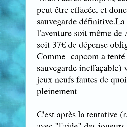
peut être effacée, et don
sauvegarde définitive.La 
l'aventure soit même de A
soit 37€ de dépense oblig
Comme capcom a tenté u
sauvegarde ineffaçable) v
jeux neufs fautes de quoi
pleinement
C'est après la tentative 
avec "l'aide" des joueur