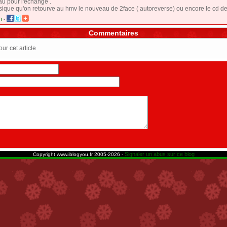
au pour l'echange .
ique qu'on retourve au hmv le nouveau de 2face ( autoreverse) ou encore le cd d
n
-
Commentaires
r cet article
Signaler un abus sur ce blog
Copyright www.iblogyou.fr 2005-2026 -