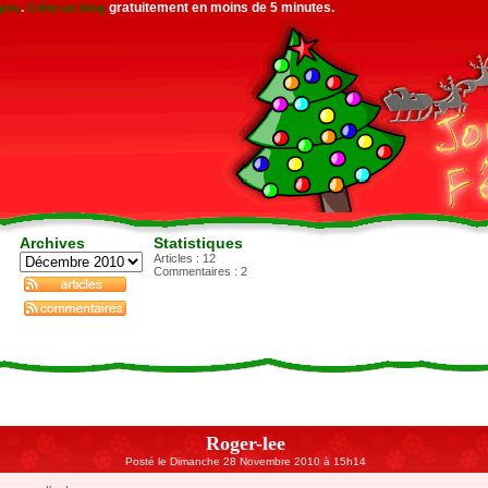
.
gratuitement en moins de 5 minutes.
gyou
Créer un blog
Archives
Statistiques
Articles : 12
Commentaires :
2
Roger-lee
Posté le Dimanche 28 Novembre 2010 à 15h14