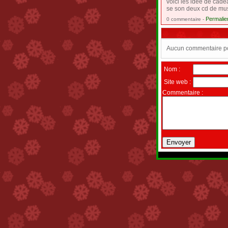
voici les idee de cade
se son deux cd de mus
Permalie
0 commentaire -
Aucun commentaire pou
Nom :
Site web :
Commentaire :