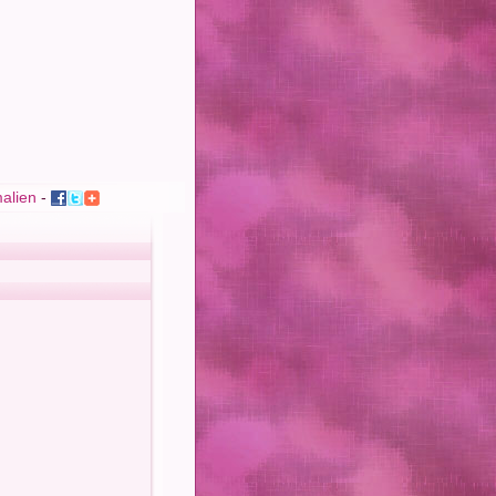
alien
-