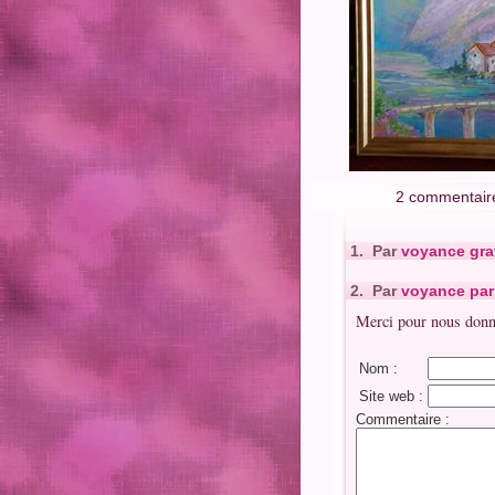
2 commentaire
1. Par
voyance gra
2. Par
voyance par 
Merci pour nous donne
Nom :
Site web :
Commentaire :