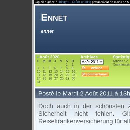
Iblogyou
Créer un blog
Blog créé grâce à
.
gratuitement en moins de 5 
Ennet
ennet
Août 2026
Archives
Statisti
«
L
M
M
J
V
S
D
Articles : 2
1
2
Commentair
3
4
5
6
7
8
9
10
11
12
13
14
15
16
17
18
19
20
21
22
23
24
25
26
27
28
29
30
31
Posté le Mardi 2 Août 2011 à 13
Doch auch in der schönsten Z
Sicherheit nicht fehlen. 
Reisekrankenversicherung für al