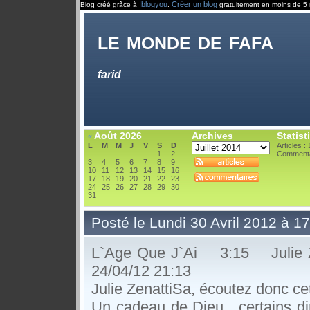
Iblogyou
Créer un blog
Blog créé grâce à
.
gratuitement en moins de 5 
le monde de fafa
farid
Août 2026
Archives
Statist
«
L
M
M
J
V
S
D
Articles :
1
2
Commenta
3
4
5
6
7
8
9
10
11
12
13
14
15
16
17
18
19
20
21
22
23
24
25
26
27
28
29
30
31
Posté le Lundi 30 Avril 2012 à 1
L`Age Que J`Ai 3:15 Ju
24/04/12 21:13
Julie ZenattiSa, écoutez donc cett
Un cadeau de Dieu, certains dir