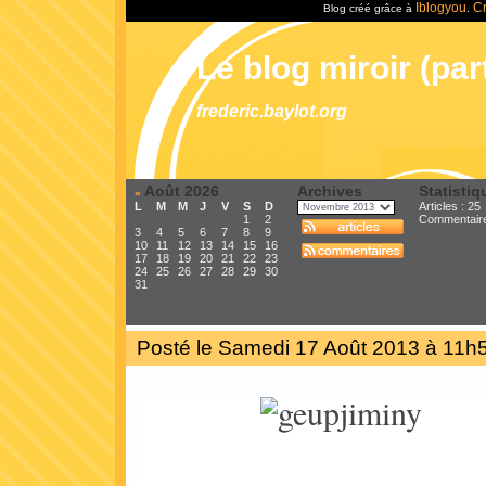
Iblogyou
Cr
Blog créé grâce à
.
Le blog miroir (part
frederic.baylot.org
Août 2026
Archives
Statistiq
«
L
M
M
J
V
S
D
Articles : 25
1
2
Commentair
3
4
5
6
7
8
9
10
11
12
13
14
15
16
17
18
19
20
21
22
23
24
25
26
27
28
29
30
31
Posté le Samedi 17 Août 2013 à 11h