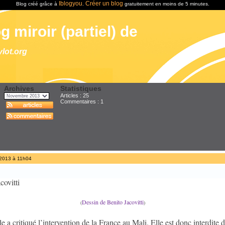
Iblogyou
Créer un blog
Blog créé grâce à
.
gratuitement en moins de 5 minutes.
g miroir (partiel) de
ylot.org
Archives
Statistiques
Articles : 25
Commentaires :
1
 2013 à 11h04
Dessin de Benito Jacovitti
(
)
le a critiqué l’intervention de la France au Mali. Elle est donc interdite 