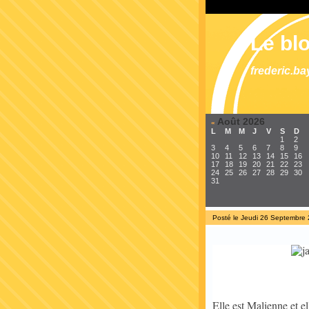
Le blo
frederic.ba
Août 2026
«
L
M
M
J
V
S
D
1
2
3
4
5
6
7
8
9
10
11
12
13
14
15
16
17
18
19
20
21
22
23
24
25
26
27
28
29
30
31
Posté le Jeudi 26 Septembre
Elle est Malienne et el