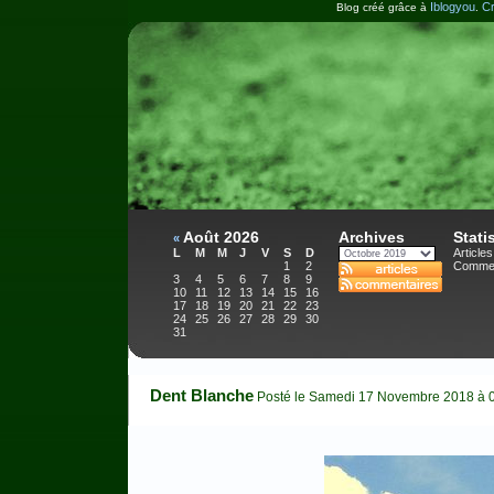
Iblogyou
Cr
Blog créé grâce à
.
Août 2026
Archives
Stati
«
L
M
M
J
V
S
D
Articles
1
2
Commen
3
4
5
6
7
8
9
10
11
12
13
14
15
16
17
18
19
20
21
22
23
24
25
26
27
28
29
30
31
Dent Blanche
Posté le Samedi 17 Novembre 2018 à 