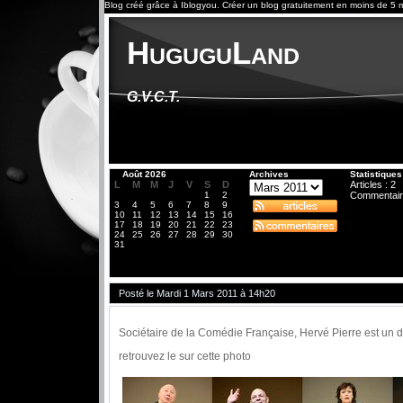
Blog créé grâce à
Iblogyou
.
Créer un blog
gratuitement en moins de 5 m
HuguguLand
G.V.C.T.
«
Août 2026
Archives
Statistiques
L
M
M
J
V
S
D
Articles : 2
1
2
Commentair
3
4
5
6
7
8
9
10
11
12
13
14
15
16
17
18
19
20
21
22
23
24
25
26
27
28
29
30
31
Posté le Mardi 1 Mars 2011 à 14h20
Sociétaire de la Comédie Française, Hervé Pierre est un
retrouvez le sur cette photo