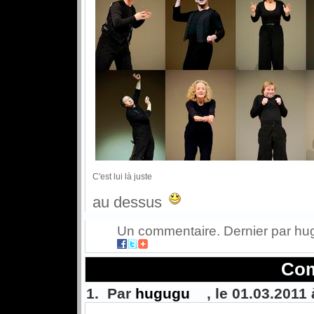
C'est lui là juste
au dessus
Un commentaire. Dernier par hu
Com
1. Par
hugugu
, le 01.03.2011