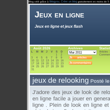
Iblogyou
Créer un blog
Blog créé grâce à
.
gratuitement en moins de 5 
Jeux en ligne
Jeux en ligne et jeux flash
Août 2026
Archives
Statis
«
L
M
M
J
V
S
D
Articles :
1
2
Comment
3
4
5
6
7
8
9
10
11
12
13
14
15
16
17
18
19
20
21
22
23
24
25
26
27
28
29
30
31
jeux de relooking
Posté le
J'adore des jeux de look de relo
en ligne facile a jouer en genera
ligne . Plein de look en ligne et