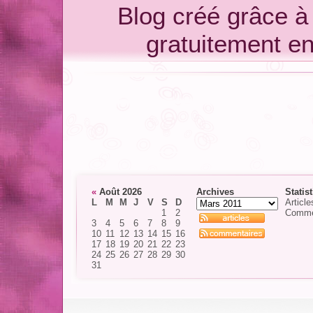
Blog créé grâce 
gratuitement e
«
Août 2026
Archives
Statis
L
M
M
J
V
S
D
Article
1
2
Comme
3
4
5
6
7
8
9
10
11
12
13
14
15
16
17
18
19
20
21
22
23
24
25
26
27
28
29
30
31