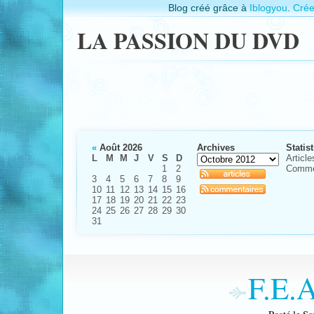
Blog créé grâce à
Iblogyou
.
Crée
LA PASSION DU DVD
«
Août 2026
Archives
Statis
L
M
M
J
V
S
D
Article
1
2
Comme
3
4
5
6
7
8
9
10
11
12
13
14
15
16
17
18
19
20
21
22
23
24
25
26
27
28
29
30
31
F.E.A