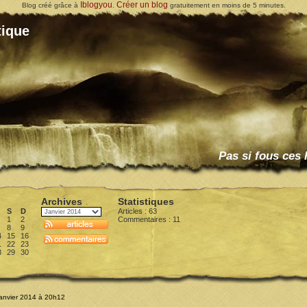
Iblogyou
Créer un blog
Blog créé grâce à
.
gratuitement en moins de 5 minutes.
ique
Pas si fous ces
Archives
Statistiques
S
D
Articles : 63
1
2
Commentaires :
11
8
9
4
15
16
1
22
23
8
29
30
Janvier 2014 à 20h12