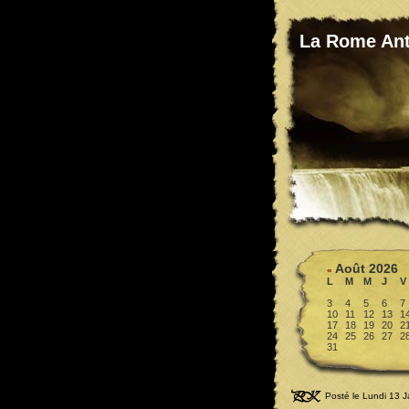
La Rome Ant
Août 2026
«
L
M
M
J
V
3
4
5
6
7
10
11
12
13
1
17
18
19
20
2
24
25
26
27
2
31
Posté le Lundi 13 