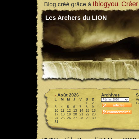
Iblogyou
Créer
Blog créé grâce à
.
Les Archers du LION
Août 2026
Archives
S
«
L
M
M
J
V
S
D
Ar
1
2
C
3
4
5
6
7
8
9
10
11
12
13
14
15
16
17
18
19
20
21
22
23
24
25
26
27
28
29
30
31