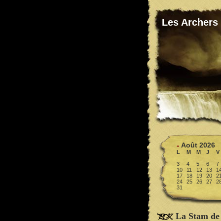
Les Archers
Août 2026
«
L
M
M
J
V
3
4
5
6
7
10
11
12
13
1
17
18
19
20
2
24
25
26
27
2
31
La Stam de 