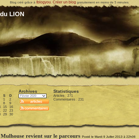
Iblogyou
Créer un blog
Blog créé grâce à
.
gratuitement en moins de 5 minutes.
 du LION
Archives
Statistiques
S
D
Articles : 271
1
2
Commentaires :
231
8
9
4
15
16
1
22
23
8
29
30
Mulhouse revient sur le parcours
Posté le Mardi 9 Juillet 2013 à 22h06