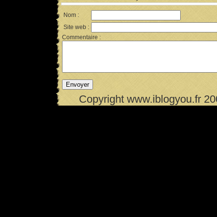
Nom :
Site web :
Commentaire :
Copyright www.iblogyou.fr 2