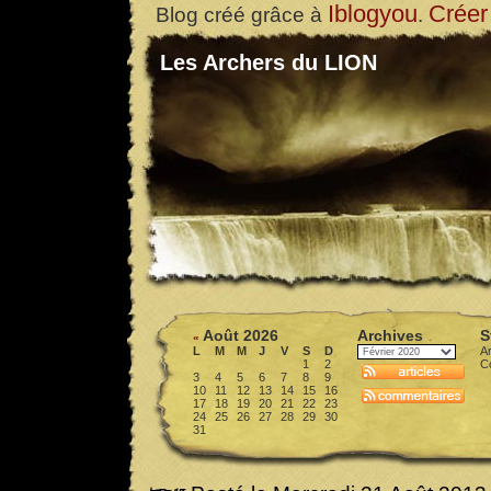
Iblogyou
Créer
Blog créé grâce à
.
Les Archers du LION
Août 2026
Archives
S
«
L
M
M
J
V
S
D
Ar
1
2
C
3
4
5
6
7
8
9
10
11
12
13
14
15
16
17
18
19
20
21
22
23
24
25
26
27
28
29
30
31