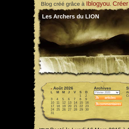
Iblogyou
Créer
Blog créé grâce à
.
Les Archers du LION
Août 2026
Archives
S
«
L
M
M
J
V
S
D
Ar
1
2
C
3
4
5
6
7
8
9
10
11
12
13
14
15
16
17
18
19
20
21
22
23
24
25
26
27
28
29
30
31