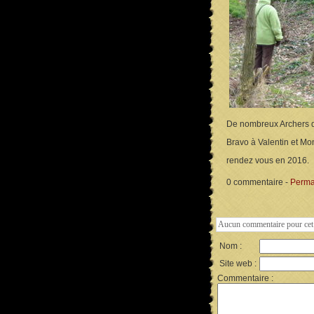
De nombreux Archers d
Bravo à Valentin et Mo
rendez vous en 2016.
0 commentaire -
Perma
Aucun commentaire pour cet 
Nom :
Site web :
Commentaire :