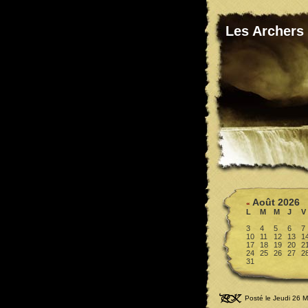
Les Archers
Août 2026
«
L
M
M
J
V
3
4
5
6
7
10
11
12
13
1
17
18
19
20
2
24
25
26
27
2
31
Posté le Jeudi 26 