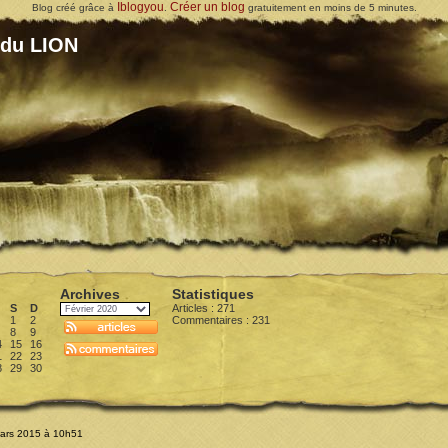
Iblogyou
Créer un blog
Blog créé grâce à
.
gratuitement en moins de 5 minutes.
 du LION
Archives
Statistiques
S
D
Articles : 271
1
2
Commentaires :
231
8
9
4
15
16
1
22
23
8
29
30
Mars 2015 à 10h51