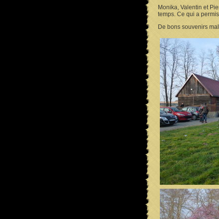
Monika, Valentin et Pi
temps. Ce qui a permis
De bons souvenirs malg