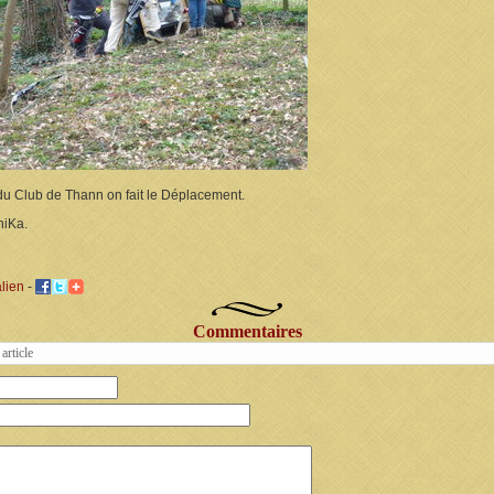
u Club de Thann on fait le Déplacement.
niKa.
lien
-
Commentaires
article