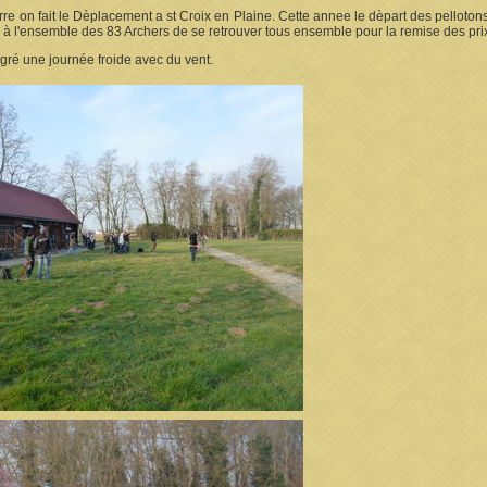
erre on fait le Dèplacement a st Croix en Plaine. Cette annee le dèpart des pellot
 à l'ensemble des 83 Archers de se retrouver tous ensemble pour la remise des pri
ré une journée froide avec du vent.