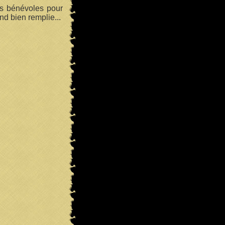
es bénévoles pour
nd bien remplie...