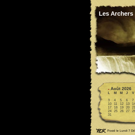
Les Archers
Août 2026
«
L
M
M
J
V
3
4
5
6
7
10
11
12
13
1
17
18
19
20
2
24
25
26
27
2
31
Posté le Lundi 7 D