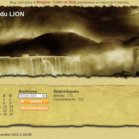
Iblogyou
Créer un blog
Blog créé grâce à
.
gratuitement en moins de 5 minutes.
 du LION
Archives
Statistiques
S
D
Articles : 271
1
2
Commentaires :
231
8
9
4
15
16
1
22
23
8
29
30
écembre 2015 à 11h36