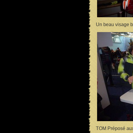
Un beau visage b
TOM Préposé aux 