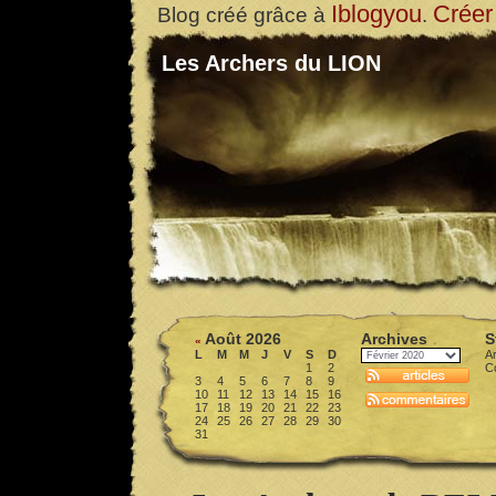
Iblogyou
Créer
Blog créé grâce à
.
Les Archers du LION
Août 2026
Archives
S
«
L
M
M
J
V
S
D
Ar
1
2
C
3
4
5
6
7
8
9
10
11
12
13
14
15
16
17
18
19
20
21
22
23
24
25
26
27
28
29
30
31