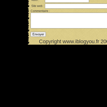
Nom :
Site web :
Commentaire :
Copyright www.iblogyou.fr 2