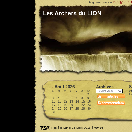
Iblogyou
Cr
Blog créé grâce à
.
Les Archers du LION
Août 2026
Archives
S
«
L
M
M
J
V
S
D
Ar
1
2
C
3
4
5
6
7
8
9
10
11
12
13
14
15
16
17
18
19
20
21
22
23
24
25
26
27
28
29
30
31
Posté le Lundi 25 Mars 2019 à 09h16