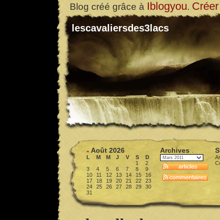
Iblogyou
Créer
Blog créé grâce à
.
lescavaliersdes3lacs
Août 2026
Archives
S
«
L
M
M
J
V
S
D
Ar
1
2
C
3
4
5
6
7
8
9
10
11
12
13
14
15
16
17
18
19
20
21
22
23
24
25
26
27
28
29
30
31