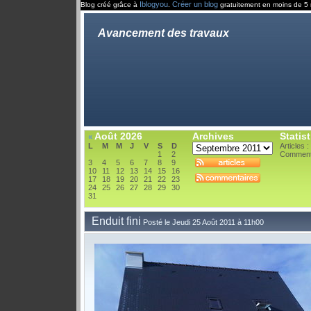
Iblogyou
Créer un blog
Blog créé grâce à
.
gratuitement en moins de 5 
Avancement des travaux
Août 2026
Archives
Statis
«
L
M
M
J
V
S
D
Articles :
1
2
Comment
3
4
5
6
7
8
9
10
11
12
13
14
15
16
17
18
19
20
21
22
23
24
25
26
27
28
29
30
31
Enduit fini
Posté le Jeudi 25 Août 2011 à 11h00