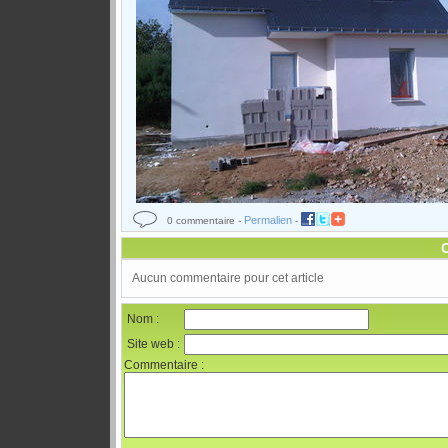
Permalien
0 commentaire -
-
Aucun commentaire pour cet article
Nom :
Site web :
Commentaire :