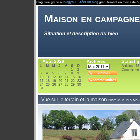
Iblogyou
Créer un blog
Blog créé grâce à
.
gratuitement en moins de 5 
Maison en campagne
Situation et description du bien
Août 2026
Archives
Statisti
«
L
M
M
J
V
S
D
Articles : 15
1
2
Commentair
3
4
5
6
7
8
9
10
11
12
13
14
15
16
17
18
19
20
21
22
23
24
25
26
27
28
29
30
31
Vue sur le terrain et la maison
Posté le Jeudi 5 Mai