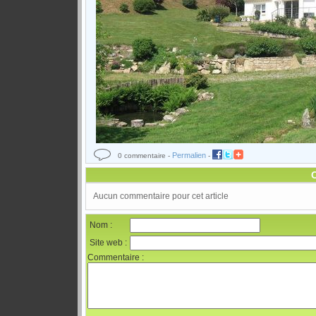
Permalien
0 commentaire -
-
Aucun commentaire pour cet article
Nom :
Site web :
Commentaire :