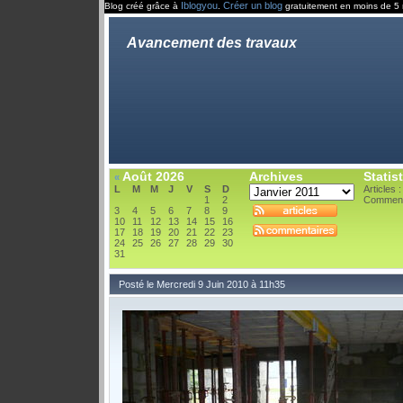
Iblogyou
Créer un blog
Blog créé grâce à
.
gratuitement en moins de 5 
Avancement des travaux
Août 2026
Archives
Statis
«
L
M
M
J
V
S
D
Articles :
1
2
Comment
3
4
5
6
7
8
9
10
11
12
13
14
15
16
17
18
19
20
21
22
23
24
25
26
27
28
29
30
31
Posté le Mercredi 9 Juin 2010 à 11h35