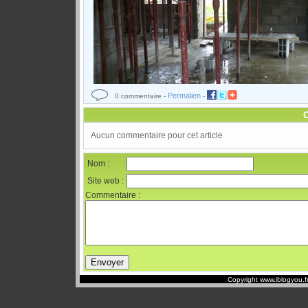
Permalien
0 commentaire -
-
Aucun commentaire pour cet article
Nom :
Site web :
Commentaire :
Copyright www.iblogyou.f