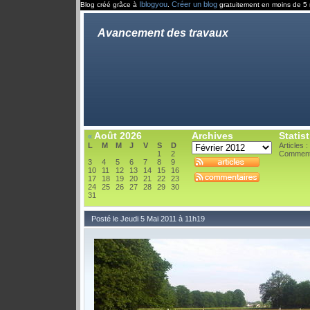
Iblogyou
Créer un blog
Blog créé grâce à
.
gratuitement en moins de 5 
Avancement des travaux
Août 2026
Archives
Statis
«
L
M
M
J
V
S
D
Articles :
1
2
Comment
3
4
5
6
7
8
9
10
11
12
13
14
15
16
17
18
19
20
21
22
23
24
25
26
27
28
29
30
31
Posté le Jeudi 5 Mai 2011 à 11h19