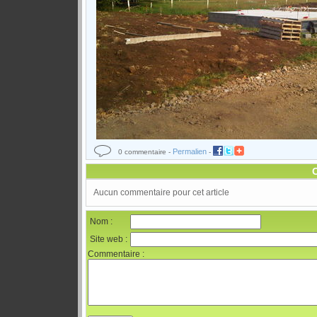
Permalien
0 commentaire -
-
Aucun commentaire pour cet article
Nom :
Site web :
Commentaire :