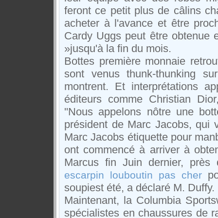
feront ce petit plus de câlins c
acheter à l'avance et être proc
Cardy Uggs peut être obtenue 
»jusqu'à la fin du mois.
Bottes première monnaie retrou
sont venus thunk-thunking su
montrent. Et interprétations a
éditeurs comme Christian Dior
''Nous appelons nôtre une bott
président de Marc Jacobs, qui v
Marc Jacobs étiquette pour manb
ont commencé à arriver à obte
Marcus fin Juin dernier, près
por
escarpin louboutin pas cher
soupiest été, a déclaré M. Duffy.
Maintenant, la Columbia Sport
spécialistes en chaussures de r