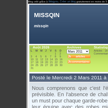
Iblogyou
Créer un blog
Blog créé grâce à
.
gratuitement en moins de 5 
missqin
missqin
Août 2026
Archives
Statisti
«
L
M
M
J
V
S
D
Articles : 18
1
2
Commentair
3
4
5
6
7
8
9
10
11
12
13
14
15
16
17
18
19
20
21
22
23
24
25
26
27
28
29
30
31
Posté le Mercredi 2 Mars 2011 à
Nous comprenons que c'est l'é
prévisible. En l'absence de chal
un must pour chaque garde-robe et
leur équipe avec des robes mig