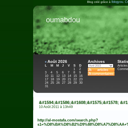
Iblogyou
Cr
Blog créé grâce à
.
oumabdou
Août 2026
Archives
Stati
«
L
M
M
J
V
S
D
Articles
1
2
Commen
3
4
5
6
7
8
9
10
11
12
13
14
15
16
17
18
19
20
21
22
23
24
25
26
27
28
29
30
31
&#1594;&#1586;&#1608;&#1575;&#1578; &#1
10 Août 2011 à 13h49
http://al-mostafa.com/search.php?
s1=%D8%BA%D8%B2%D9%88%D8%A7%D8%AA+%