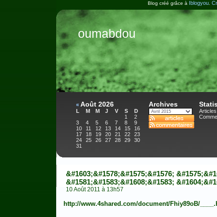
Iblogyou
Cr
Blog créé grâce à
.
oumabdou
Août 2026
Archives
Stati
«
L
M
M
J
V
S
D
Articles
1
2
Commen
3
4
5
6
7
8
9
10
11
12
13
14
15
16
17
18
19
20
21
22
23
24
25
26
27
28
29
30
31
&#1603;&#1578;&#1575;&#1576; &#1575;&#1
&#1581;&#1583;&#1608;&#1583; &#1604;&#1
10 Août 2011 à 13h57
http://www.4shared.com/document/Fhiy89oB/____.