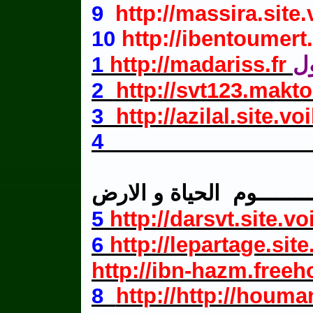
9
http://massira.site.v
10
http://ibentoumert
1
http://madariss.fr
ل
2
http://svt123.mak
3
http://azilal.site.voi
ــــــــوم
الحياة و الارض
5
http://darsvt.site.voi
6
http://lepartage.site.
http://ibn-hazm.free
8
http://http://houma