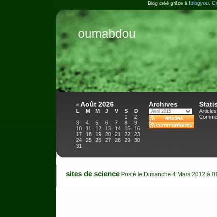
Iblogyou
Cr
Blog créé grâce à
.
oumabdou
Août 2026
Archives
Stati
«
L
M
M
J
V
S
D
Articles
1
2
Commen
3
4
5
6
7
8
9
10
11
12
13
14
15
16
17
18
19
20
21
22
23
24
25
26
27
28
29
30
31
sites de science
Posté le Dimanche 4 Mars 2012 à 0