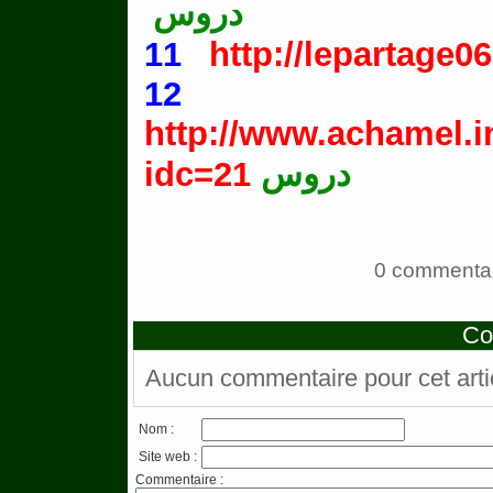
دروس
11
http://lepartage0
http://www.achamel.i
idc=21
دروس
0 commentai
Co
Aucun commentaire pour cet arti
Nom :
Site web :
Commentaire :