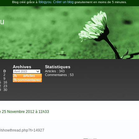
Iblogyou
Créer un blog
Blog créé grâce à
.
gratuitement en moins de 5 minutes.
u
Archives
Statistiques
D
Articles : 343
2
Commentaires :
53
9
5
16
2
23
9
30
e 25 Novembre 2012 à 11h33
vb/showthread.php?t=14927