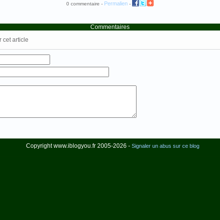
Permalien
0 commentaire -
-
Commentaires
cet article
Copyright www.iblogyou.fr 2005-2026 -
Signaler un abus sur ce blog