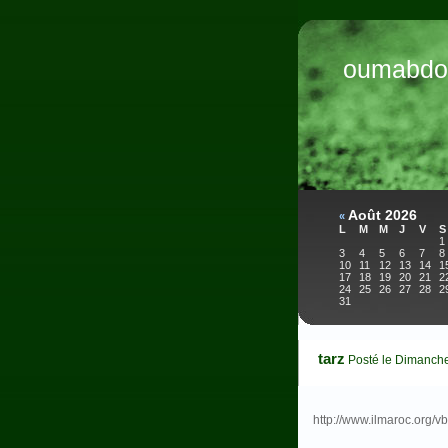
oumabdo
Août 2026
«
L
M
M
J
V
S
1
3
4
5
6
7
8
10
11
12
13
14
1
17
18
19
20
21
2
24
25
26
27
28
2
31
tarz
Posté le Dimanch
http://www.ilmaroc.org/