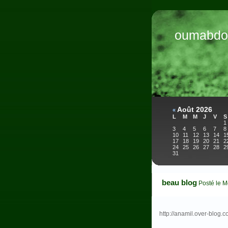
oumabdo
Août 2026
«
L
M
M
J
V
S
1
3
4
5
6
7
8
10
11
12
13
14
1
17
18
19
20
21
2
24
25
26
27
28
2
31
beau blog
Posté le M
http://anamil.over-blog.c