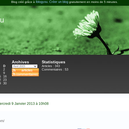
Iblogyou
Créer un blog
Blog créé grâce à
.
gratuitement en moins de 5 minutes.
u
Archives
Statistiques
D
Articles : 343
2
Commentaires :
53
9
5
16
2
23
9
30
ercredi 9 Janvier 2013 à 10h08
om/