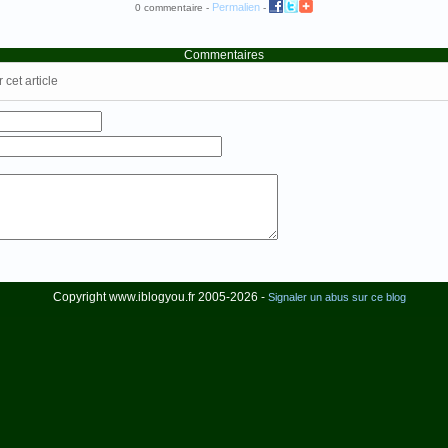
Permalien
0 commentaire -
-
Commentaires
cet article
Copyright www.iblogyou.fr 2005-2026 -
Signaler un abus sur ce blog