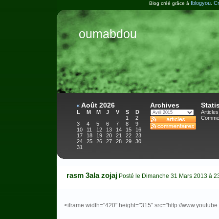
Iblogyou
Cr
Blog créé grâce à
.
oumabdou
Août 2026
Archives
Stati
«
L
M
M
J
V
S
D
Articles
1
2
Commen
3
4
5
6
7
8
9
10
11
12
13
14
15
16
17
18
19
20
21
22
23
24
25
26
27
28
29
30
31
rasm 3ala zojaj
Posté le Dimanche 31 Mars 2013 à 2
<iframe width="420" height="315" src="http://www.youtu