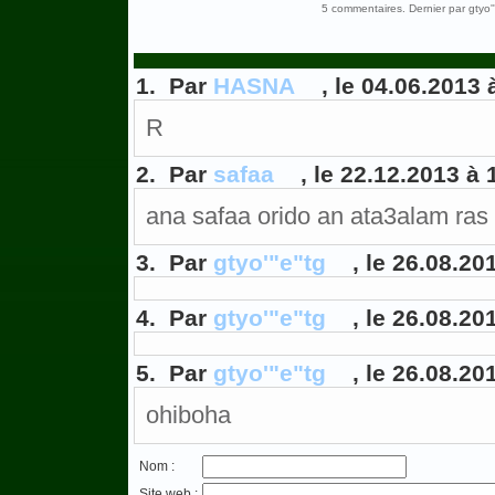
5 commentaires. Dernier par gtyo
1. Par
HASNA
, le 04.06.2013 
R
2. Par
safaa
, le 22.12.2013 à 
ana safaa orido an ata3alam ras 
3. Par
gtyo'"e"tg
, le 26.08.20
4. Par
gtyo'"e"tg
, le 26.08.20
5. Par
gtyo'"e"tg
, le 26.08.20
ohiboha
Nom :
Site web :