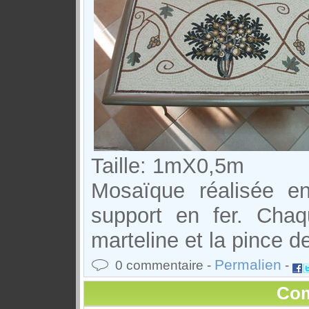
Taille: 1mX0,5m
Mosaïque réalisée e
support en fer. Chaqu
marteline et la pince d
Permalien
0 commentaire -
-
Com