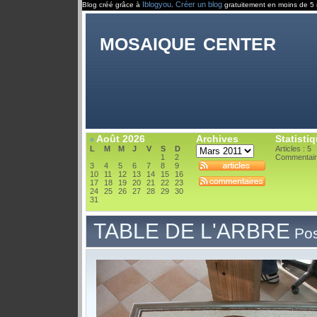
Iblogyou
Créer un blog
Blog créé grâce à
.
gratuitement en moins de 5 
mosaique center
Août 2026
Archives
Statisti
«
L
M
M
J
V
S
D
Articles : 5
1
2
Commentair
3
4
5
6
7
8
9
10
11
12
13
14
15
16
17
18
19
20
21
22
23
24
25
26
27
28
29
30
31
TABLE DE L'ARBRE
Pos