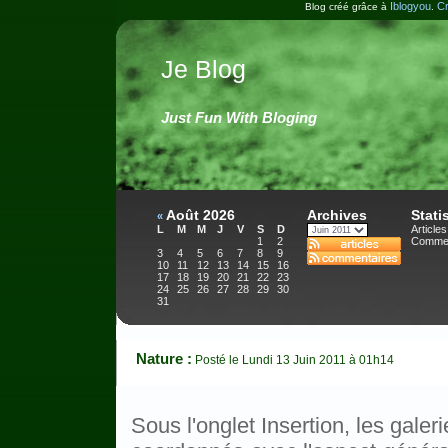
Iblogyou
Cr
Blog créé grâce à
.
Je Blog
Just Fun With Bloging
Août 2026
Archives
Stati
«
L
M
M
J
V
S
D
Articles
1
2
Commen
3
4
5
6
7
8
9
10
11
12
13
14
15
16
17
18
19
20
21
22
23
24
25
26
27
28
29
30
31
Nature :
Posté le Lundi 13 Juin 2011 à 01h14
Sous l'onglet Insertion, les gale