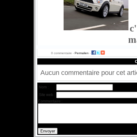
c
m
0 commentaire -
Permalien
-
Aucun commentaire pour cet arti
Nom :
Site web :
Commentaire :