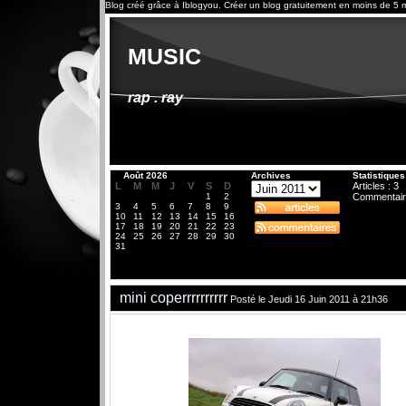
Blog créé grâce à
Iblogyou
.
Créer un blog
gratuitement en moins de 5 m
music
rap . ray
«
Août 2026
Archives
Statistiques
L
M
M
J
V
S
D
Articles : 3
1
2
Commentair
3
4
5
6
7
8
9
10
11
12
13
14
15
16
17
18
19
20
21
22
23
24
25
26
27
28
29
30
31
mini coperrrrrrrrrr
Posté le Jeudi 16 Juin 2011 à 21h36