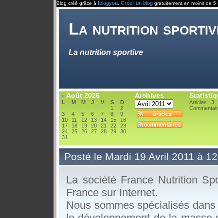
Iblogyou
Créer un blog
Blog créé grâce à
.
gratuitement en moins de 5 
La nutrition sportiv
La nutrition sportive
Août 2026
Archives
Statisti
«
L
M
M
J
V
S
D
Articles : 3
1
2
Commentair
3
4
5
6
7
8
9
10
11
12
13
14
15
16
17
18
19
20
21
22
23
24
25
26
27
28
29
30
31
Posté le Mardi 19 Avril 2011 à 1
La société France Nutrition Spo
France sur Internet.
Nous sommes spécialisés dans 
le développement de la masse m