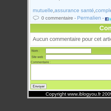
,
,
mutuelle
assurance santé
compl
Permalien
0 commentaire -
-
Com
Aucun commentaire pour cet arti
Nom :
Site web :
Commentaire :
Copyright www.iblogyou.fr 20