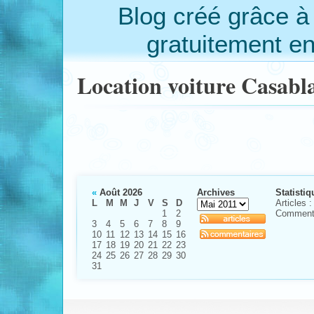
Blog créé grâce 
gratuitement e
Location voiture Casabl
«
Août 2026
Archives
Statistiq
L
M
M
J
V
S
D
Articles :
1
2
Commenta
3
4
5
6
7
8
9
10
11
12
13
14
15
16
17
18
19
20
21
22
23
24
25
26
27
28
29
30
31