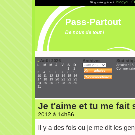
Iblogyou
Cr
Blog créé grâce à
.
Pass-Partout
De nous de tout !
Août 2026
Archives
Statistiq
«
L
M
M
J
V
S
D
Articles : 15
1
2
Commentair
3
4
5
6
7
8
9
10
11
12
13
14
15
16
17
18
19
20
21
22
23
24
25
26
27
28
29
30
31
Je t'aime et tu me fait s
2012 à 14h56
Il y a des fois ou je me dit les g