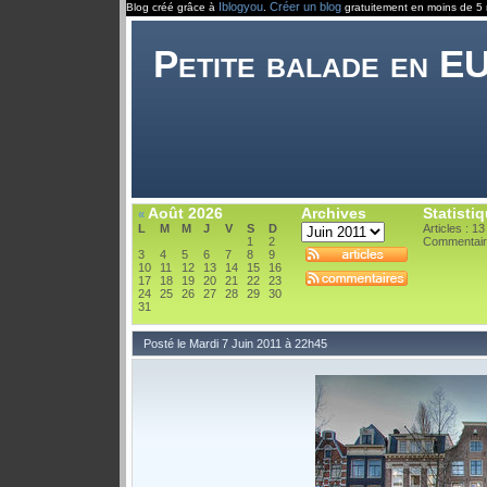
Iblogyou
Créer un blog
Blog créé grâce à
.
gratuitement en moins de 5 
Petite balade en 
Août 2026
Archives
Statisti
«
L
M
M
J
V
S
D
Articles : 13
1
2
Commentair
3
4
5
6
7
8
9
10
11
12
13
14
15
16
17
18
19
20
21
22
23
24
25
26
27
28
29
30
31
Posté le Mardi 7 Juin 2011 à 22h45