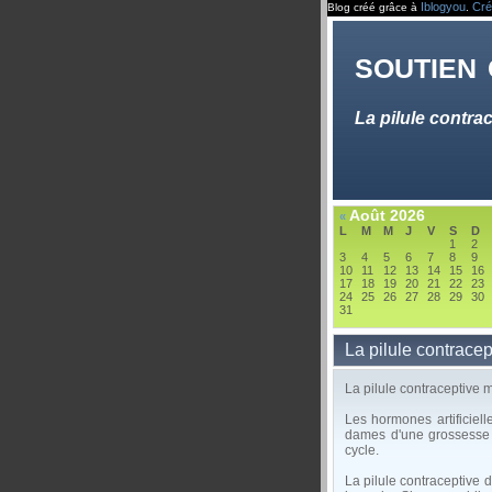
Iblogyou
Cré
Blog créé grâce à
.
soutien
La pilule contra
Août 2026
«
L
M
M
J
V
S
D
1
2
3
4
5
6
7
8
9
10
11
12
13
14
15
16
17
18
19
20
21
22
23
24
25
26
27
28
29
30
31
La pilule contrace
La pilule contraceptive 
Les hormones artificiell
dames d'une grossesse n
cycle.
La pilule contraceptive d