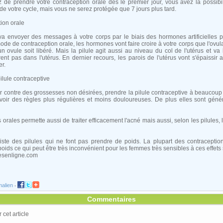
ez de prendre votre contraception orale dès le premier jour, vous avez la possib
 de votre cycle, mais vous ne serez protégée que 7 jours plus tard.
tion orale
 va envoyer des messages à votre corps par le biais des hormones artificielles 
de de contraception orale, les hormones vont faire croire à votre corps que l'ovulat
 ovule soit libéré. Mais la pilule agit aussi au niveau du col de l'utérus et va 
nt pas dans l'utérus. En dernier recours, les parois de l'utérus vont s'épaissir 
er.
ilule contraceptive
r contre des grossesses non désirées, prendre la pilule contraceptive à beaucoup 
avoir des règles plus régulières et moins douloureuses. De plus elles sont géné
orales permette aussi de traiter efficacement l'acné mais aussi, selon les pilules,
xiste des pilules qui ne font pas prendre de poids. La plupart des contraception
poids ce qui peut être très inconvénient pour les femmes très sensibles à ces effets
clesenligne.com
alien
-
Commentaires
cet article