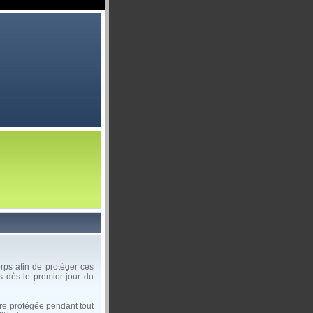
orps afin de protéger ces
s dès le premier jour du
être protégée pendant tout