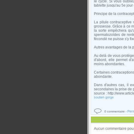
le cycle. Si vous oubli
tablette jusqu'au 5e jour
Principe de la contracep
La pilule contraceptive
grossesse. Grâce à ce mo
la sorte empêchera qu'un
spermatozoïdes de rentre
fécondé ne puisse s'y fix
Autres avantages de la p
Au delà de vous protége
d'abord, elle permet d'
moins abondantes.
Certaines contraceptions 
abondante.
Dans d'autres cas, il e
secondaires la prise de 
source : http://www.arti
soutien gorge
Perm
0 commentaire -
Aucun commentaire pour 