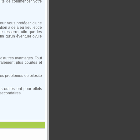
ilité de commencer votre
pour vous protéger d'une
ion a déjà eu lieu, et de
le resserrer afin que les
afin qu'un éventuel ovule
d'autres avantages. Tout
ralement plus courtes et
 les problèmes de pilosité
s orales ont pour effets
 secondaires.