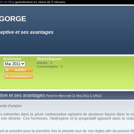
er un blog
gratuitement en moins de 5 minutes.
 gorge
ceptive et ses avantages
Archives
Statistiques
Articles : 3
Commentaires :
0
ptive et ses avantages
Posté le Mercredi 11 Mai 2011 à 18h22
mode d'emploi
es présentes dans la pilule contraceptive agissent de plusieurs façons dans le c
on désirée. Ces hormones, l'œstrogène et le progestatif agissent dans le corp
oit se prendre pour la première fois le premier jour de vos règles afin de pouvoir 