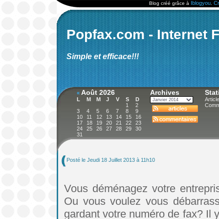
Iblogyou
Cr
Blog créé grâce à
.
Popfax.com - Internet 
Simple et efficace!!!
Août 2026
Archives
Stat
«
L
M
M
J
V
S
D
Articl
1
2
Comme
3
4
5
6
7
8
9
10
11
12
13
14
15
16
17
18
19
20
21
22
23
24
25
26
27
28
29
30
31
Posté le Jeudi 18 Juillet 2013 à 11h10
Vous déménagez votre entrepris
Ou vous voulez vous débarrasse
gardant votre numéro de fax? Il